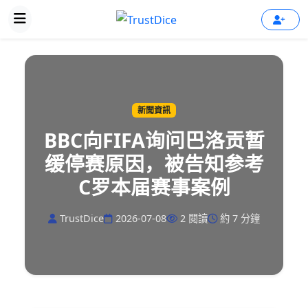
新聞資訊
BBC向FIFA询问巴洛贡暂
缓停赛原因，被告知参考
C罗本届赛事案例
TrustDice
2026-07-08
2 閱讀
約 7 分鐘