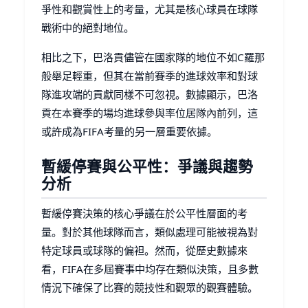
爭性和觀賞性上的考量，尤其是核心球員在球隊
戰術中的絕對地位。
相比之下，巴洛貢儘管在國家隊的地位不如C羅那
般舉足輕重，但其在當前賽季的進球效率和對球
隊進攻端的貢獻同樣不可忽視。數據顯示，巴洛
貢在本賽季的場均進球參與率位居隊內前列，這
或許成為FIFA考量的另一層重要依據。
暫緩停賽與公平性：爭議與趨勢
分析
暫緩停賽決策的核心爭議在於公平性層面的考
量。對於其他球隊而言，類似處理可能被視為對
特定球員或球隊的偏袒。然而，從歷史數據來
看，FIFA在多屆賽事中均存在類似決策，且多數
情況下確保了比賽的競技性和觀眾的觀賽體驗。