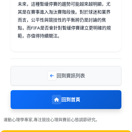
未來，這種暫緩停賽的趨勢可能越來越明顯，尤
其是在賽事進入淘汰賽階段後。對於球迷和業界
而言，公平性與競技性的平衡將仍是討論的焦
點，而FIFA是否會針對暫緩停賽建立更明確的規
範，亦值得持續關注。
回到資訊列表
回到首頁
運動心理學專家,專注競技心理與賽前心態調節研究。