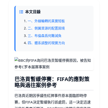
本文目錄
一、外線輪轉的真實短板
二、側翼資源的配置困境
三、布倫森爲何難減負
四、體系調整的現實方向
巴洛貢暫緩停賽：FIFA的應對策
略與過往案例參考
巴洛貢近期因爭議性紅牌事件原本面臨即時停
賽，但FIFA決定暫緩執行該處罰，這一決定迅速